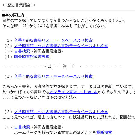
++歴史書懇話会++
■本の探し方
目的の本を探していてなかなか見つからないことが多くありませんか。
そんな時、(1)から(４)を順番に検索してお探しください。
（１）
入手可能な書籍リストデータベースより検索
（２）
大学図書館、公共図書館の書籍データベースより検索
（３）
古書検索
（神田古書店連盟）
（４）
国会図書館蔵書検索
-----------------＜以 下 説 明 ＞-----------------
（１）
入手可能な書籍リストデータベースより検索
こちらから書名、著者名等で本を探せます。データは日次更新しています
見つかれば近くの書店でも
オンライン書店 e-hon 本
からでも注文できま
ここで見つからないときは下の検索方法へ
（２）
大学図書館、公共図書館の書籍データベースより検索
ここで見つかれば、過去に出た本で、出版社品切れだと思われる。図書館
（３）
古書検索
（神田古書店連盟）
ホームページを持っている古書店のほとんどを
横断検索