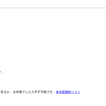
。
す。
で見るか、古本屋でしか入手不可能です。
参加図書館リスト