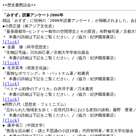
++歴史書懇話会++
「みすず」読書アンケート2006年
雑誌「みすず」に恒例の「2006年読書アンケート」が掲載されました。
◆小西正捷（南アジア文化史）
『曼荼羅都市―ヒンドゥー都市の空間理念とその変容』布野修司著／京都大
＊ 本書の詳細は下記をご覧ください。/（協力：紀伊國屋書店）
[Click]
◆ 金森 修（科学思想史）
『生物記号論』川出由己著／京都大学学術出版会
＊ 本書の詳細は下記をご覧ください。/（協力：紀伊國屋書店）
[Click]
◆ 生井英考（視覚文化論）
『孤独なボウリング』Ｒ・パットナム著／柏書房
＊ 本書の詳細は下記をご覧ください。/（協力：紀伊國屋書店）
[Click]
『ベトナム戦争のアメリカ』白井洋子著／刀水書房
＊ 本書の詳細は下記をご覧ください。/（協力：紀伊國屋書店）
[Click]
◆岡野八代（思想史・フェミニズム）
『忘れられた地域史を歩く－近現代日本における差別の諸相』藤野 豊著
＊ 本書の詳細は下記をご覧ください。/（協力：紀伊國屋書店）
[Click]
◆ 藤井省三（中国文学）
『魯迅を読み解く－謎と不思議の小説10篇』代田智明著／東京大学出版会