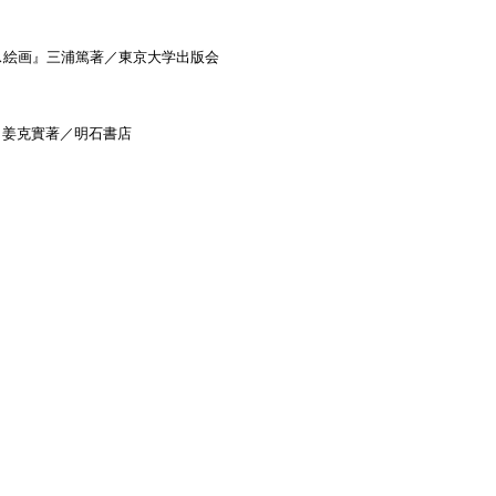
ス絵画』三浦篤著／東京大学出版会
』姜克實著／明石書店