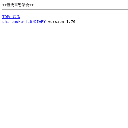
++歴史書懇話会++
TOPに戻る
shiromuku(fs6)DIARY
version 1.70