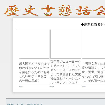
◆歴懇担当者お