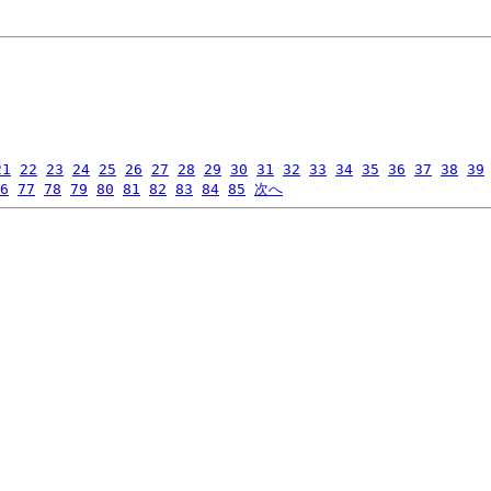
21
22
23
24
25
26
27
28
29
30
31
32
33
34
35
36
37
38
39
6
77
78
79
80
81
82
83
84
85
次へ