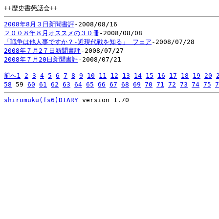
++歴史書懇話会++
2008年8月３日新聞書評
-2008/08/16
２００８年８月オススメの３０冊
-2008/08/08
「戦争は他人事ですか？-近現代戦を知る」 フェア
-2008/07/28
2008年７月2７日新聞書評
-2008/07/27
2008年７月20日新聞書評
-2008/07/21
前へ
1
2
3
4
5
6
7
8
9
10
11
12
13
14
15
16
17
18
19
20
58
59
60
61
62
63
64
65
66
67
68
69
70
71
72
73
74
75
7
shiromuku(fs6)DIARY
version 1.70