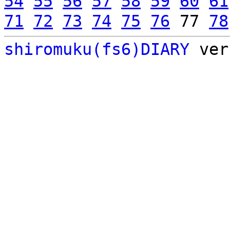
54
55
56
57
58
59
60
61
71
72
73
74
75
76
77
78
shiromuku(fs6)DIARY
ver