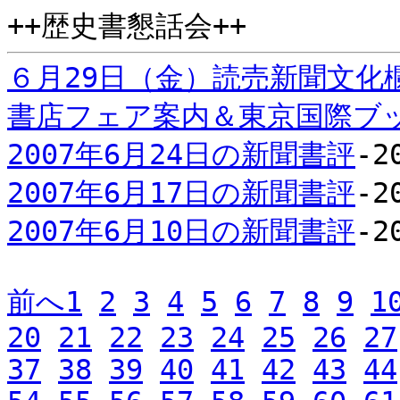
++歴史書懇話会++
６月29日（金）読売新聞文化
書店フェア案内＆東京国際ブ
2007年6月24日の新聞書評
-2
2007年6月17日の新聞書評
-2
2007年6月10日の新聞書評
-2
前へ
1
2
3
4
5
6
7
8
9
1
20
21
22
23
24
25
26
27
37
38
39
40
41
42
43
44