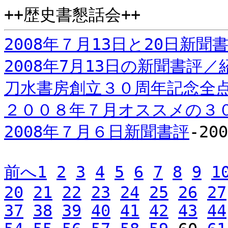
++歴史書懇話会++
2008年７月13日と20日新聞
2008年7月13日の新聞書評／
刀水書房創立３０周年記念全
２００８年７月オススメの３
2008年７月６日新聞書評
-200
前へ
1
2
3
4
5
6
7
8
9
1
20
21
22
23
24
25
26
27
37
38
39
40
41
42
43
44