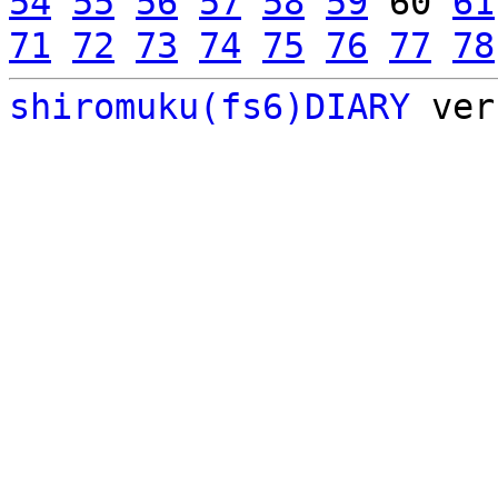
54
55
56
57
58
59
60
61
71
72
73
74
75
76
77
78
shiromuku(fs6)DIARY
ver