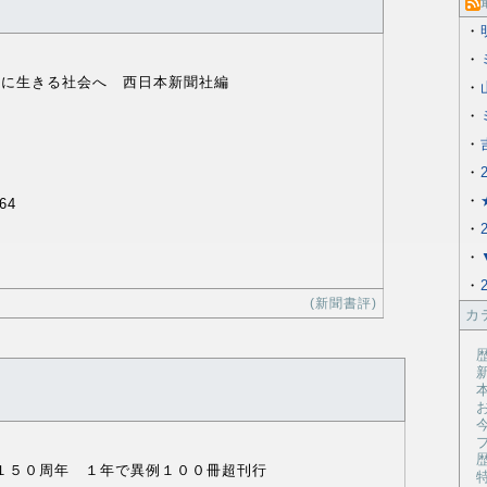
・
・
共に生きる社会へ 西日本新聞社編
・
・
・
・
・
64
・
・
・
(新聞書評)
カ
新
本
１５０周年 １年で異例１００冊超刊行
特