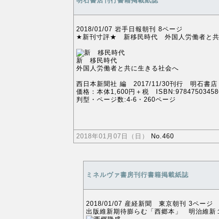
明石書店刊行書籍掲載紙誌
2018/01/07 岩手日報朝刊 8ページ
★新刊寸評★ 新移民時代 外国人労働者と
新 移民時代
外国人労働者と共に生きる社会へ
西日本新聞社 編 2017/11/30刊行 明石書店
価格：本体1,600円＋税 ISBN:97847503458
判型・ページ数:4-6・260ページ
2018年01月07日（日）
No.460
ミネルヴァ書房刊行書籍掲載紙誌
2018/01/07 産経新聞 東京朝刊 3ページ
出版維新期待膨らむ「西郷本」 明治維新