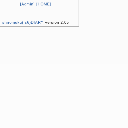
[Admin]
[HOME]
shiromuku(fs6)DIARY
version 2.05