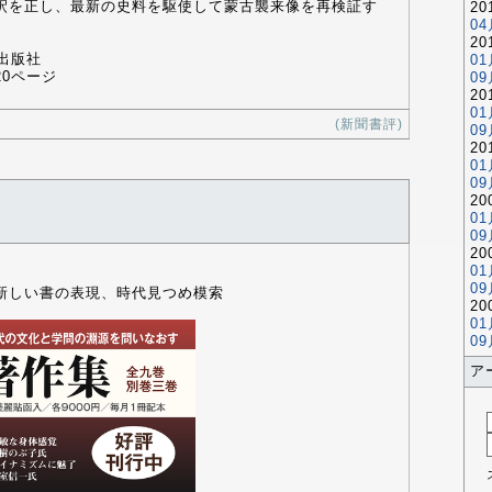
釈を正し、最新の史料を駆使して蒙古襲来像を再検証す
2
04
2
出版社
01
520ページ
09
2
01
(新聞書評)
09
2
01
09
2
01
09
2
01
09
新しい書の表現、時代見つめ模索
2
01
09
ア