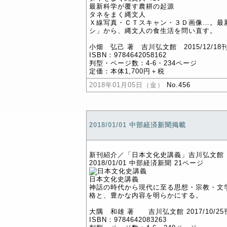
最新科学が覆す農耕の起源
タネをまく縄文人
Ｘ線写真・ＣＴスキャン・３Ｄ画像…。最
シ」から、縄文人の食生活を問い直す。
小畑 弘己 著 吉川弘文館 2015/12/18
ISBN：9784642058162
判型・ページ数：4-6・234ページ
定価：本体1,700円＋税
2018年01月05日（金）
No.456
2018/01/01 中部経済新聞掲載
新刊紹介／「日本文化史講義」吉川弘文館
2018/01/01 中部経済新聞 21ページ
日本文化史講義
神話の時代から現代に至る思想・宗教・文
格と、豊かな内容を明らかにする。
大隅 和雄 著 吉川弘文館 2017/10/25
ISBN：9784642083263