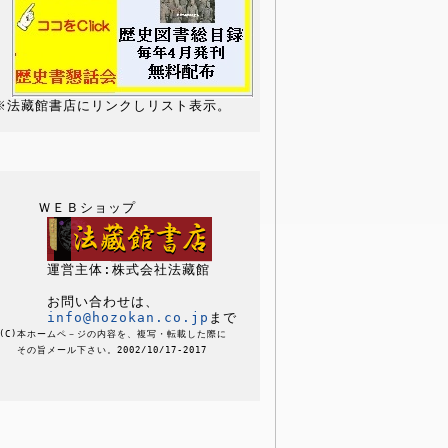
     ＷＥＢショップ

      運営主体:株式会社法藏館

      お問い合わせは、

info@hozokan.co.jp
 (C)本ホームペ－ジの内容を、複写・転載した際に

    その旨メール下さい。2002/10/17-2017