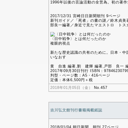
1996年以後の言論活動の全営為。初の著
2017/12/31 宮崎日日新聞朝刊 9ページ
新刊ガイド／「死者」の書の謎／鈴木貞美
部良一編著／身近で見たマエストロ トス
〈日中戦争〉とは何だったのか
複眼的視点
新たな歴史認識の共有のために。日本・中
いなおす
黄 自進 編著,劉 建輝 編著,戸部 良一
2017年09月30日刊行 ISBN：9784623079
判型・ページ数：A5・416ページ
定価：本体6,500円＋税
2018年01月05日（金）
No.457
吉川弘文館刊行書籍掲載紙誌
2018/01/04 朝日新聞 朝刊 27ページ