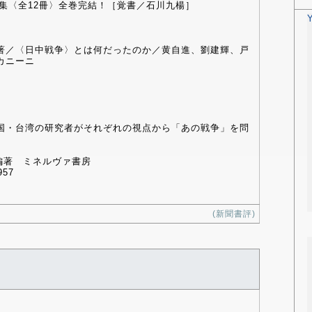
作集〈全12冊〉全巻完結！［覚書／石川九楊］
著／〈日中戦争〉とは何だったのか／黄自進、劉建輝、戸
カニーニ
国・台湾の研究者がそれぞれの視点から「あの戦争」を問
 編著 ミネルヴァ書房
957
(新聞書評)