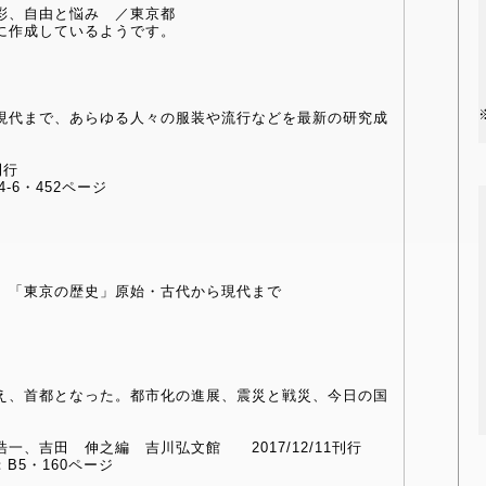
彩、自由と悩み ／東京都
に作成しているようです。
現代まで、あらゆる人々の服装や流行などを最新の研究成
刊行
4-6・452ページ
 「東京の歴史」原始・古代から現代まで
え、首都となった。都市化の進展、震災と戦災、今日の国
、吉田 伸之編 吉川弘文館 2017/12/11刊行
：B5・160ページ