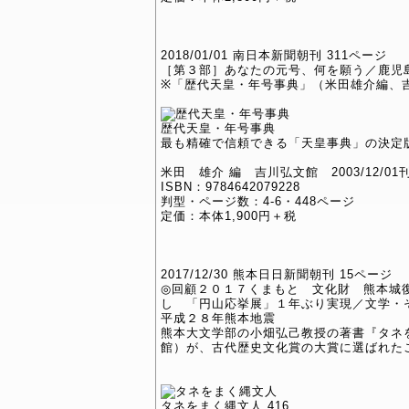
2018/01/01 南日本新聞朝刊 311ページ
［第３部］あなたの元号、何を願う／鹿児
※「歴代天皇・年号事典」（米田雄介編、
歴代天皇・年号事典
最も精確で信頼できる「天皇事典」の決定
米田 雄介 編 吉川弘文館 2003/12/01
ISBN：9784642079228
判型・ページ数：4-6・448ページ
定価：本体1,900円＋税
2017/12/30 熊本日日新聞朝刊 15ページ
◎回顧２０１７くまもと 文化財 熊本城
し 「円山応挙展」１年ぶり実現／文学・
平成２８年熊本地震
熊本大文学部の小畑弘己教授の著書『タネ
館）が、古代歴史文化賞の大賞に選ばれた
タネをまく縄文人 416