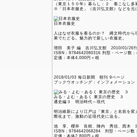
（東京１５０年）暮らし：２ 着こなし多
※「日本衣服史」（吉川弘文館）などを元
日本衣服史
人はなぜ衣服を着るのか？ 縄文時代から
果でたどる。魅力的で新しい衣服史。
増田 美子 編 吉川弘文館 2010/01/26
ISBN：9784642080316 判型・ページ数：
定価：本体4,000円＋税
2018/01/03 毎日新聞 朝刊 9ページ
ブックウオッチング：インフォメーション
みる・よむ・あるく 東京の歴史 ３
通史編３ 明治時代～現代
明治維新により江戸は「東京」と名前を変
際化まで、激動の近現代史に迫る。
池 享、櫻井 良樹、陣内 秀信、西木 浩一
ISBN：9784642068284 判型・ページ数
定価：本体2,800円＋税