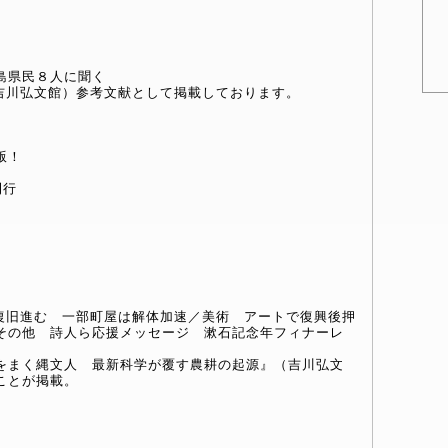
島県民８人に聞く
吉川弘文館）参考文献として掲載しております。
版！
刊行
復旧進む 一部町屋は解体加速／美術 アートで復興後押
その他 詩人ら応援メッセージ 漱石記念年フィナーレ
をまく縄文人 最新科学が覆す農耕の起源』（吉川弘文
ことが掲載。