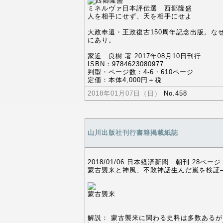
ミネルヴァ日本評伝選 西郷隆盛
人を相手にせず、天を相手にせよ
大政奉還・王政復古150周年記念出版。な
にあり。
家近 良樹 著 2017年08月10日刊行
ISBN：9784623080977
判型・ページ数：4-6・610ページ
定価：本体4,000円＋税
2018年01月07日（日）
No.458
山川出版社刊行書籍掲載紙誌
2018/01/06 日本経済新聞 朝刊 28ページ
蒙古襲来と神風、不敗神話生んだ嵐を検証
蒙古襲来
解説： 蒙古襲来に関わる史料は多数ある