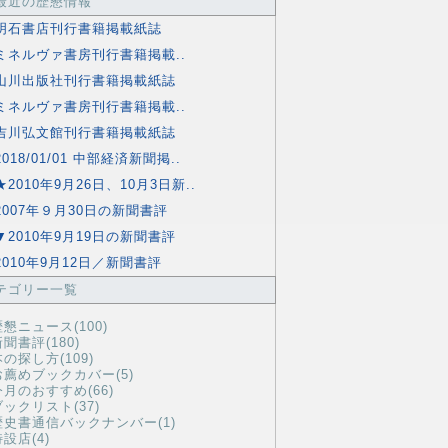
最近の歴懇情報
明石書店刊行書籍掲載紙誌
ミネルヴァ書房刊行書籍掲載..
山川出版社刊行書籍掲載紙誌
ミネルヴァ書房刊行書籍掲載..
吉川弘文館刊行書籍掲載紙誌
2018/01/01 中部経済新聞掲..
★2010年9月26日、10月3日新..
2007年９月30日の新聞書評
▼2010年9月19日の新聞書評
2010年9月12日／新聞書評
テゴリー一覧
歴懇ニュース(100)
聞書評(180)
の探し方(109)
お薦めブックカバー(5)
今月のおすすめ(66)
ブックリスト(37)
歴史書通信バックナンバー(1)
設店(4)