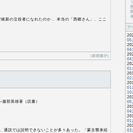
未
ぜ維新の立役者になれたのか… 本当の「西郷さん」、ここ
ア
2
05
2
04
2
(新聞書評)
04
2
01
2
02
2
01
10
2
―服部英雄著（読書）
05
2
04
2
01
2
が、通説では説明できないことが多々あった。「蒙古襲来絵
03